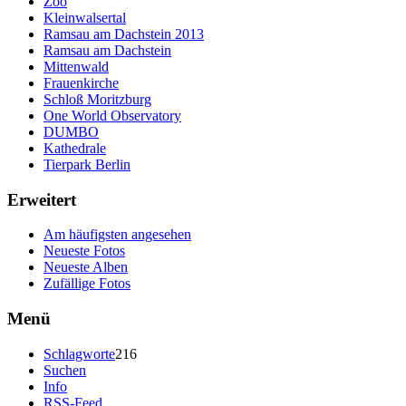
Zoo
Kleinwalsertal
Ramsau am Dachstein 2013
Ramsau am Dachstein
Mittenwald
Frauenkirche
Schloß Moritzburg
One World Observatory
DUMBO
Kathedrale
Tierpark Berlin
Erweitert
Am häufigsten angesehen
Neueste Fotos
Neueste Alben
Zufällige Fotos
Menü
Schlagworte
216
Suchen
Info
RSS-Feed