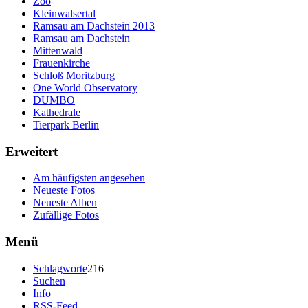
Zoo
Kleinwalsertal
Ramsau am Dachstein 2013
Ramsau am Dachstein
Mittenwald
Frauenkirche
Schloß Moritzburg
One World Observatory
DUMBO
Kathedrale
Tierpark Berlin
Erweitert
Am häufigsten angesehen
Neueste Fotos
Neueste Alben
Zufällige Fotos
Menü
Schlagworte
216
Suchen
Info
RSS-Feed