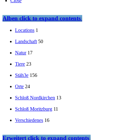
Close
Alben
click to expand contents
Locations
1
Landschaft
50
Natur
17
Tiere
23
Stäh3e
156
Orte
24
Schloß Nordkirchen
13
Schloß Moritzburg
11
Verschiedenes
16
Erweitert
click to expand contents