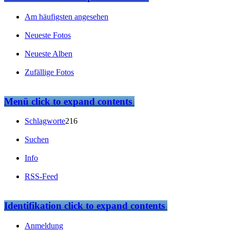
Am häufigsten angesehen
Neueste Fotos
Neueste Alben
Zufällige Fotos
Menü
click to expand contents
Schlagworte
216
Suchen
Info
RSS-Feed
Identifikation
click to expand contents
Anmeldung