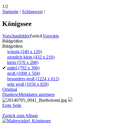
1/2
Startseite
/
Schlagwort
/
Königssee
Vorschaubilder
Zurück
Vorwärts
Bildgrößen
Bildgrößen
winzig
(240 x 120)
ziemlich klein
(432 x 216)
klein
(576 x 288)
✔
mittel
(792 x 396)
groß
(1008 x 504)
besonders groß
(1224 x 612)
sehr groß
(1656 x 828)
Original
Diashow
Metadaten anzeigen
Erste Seite
Zurück zum Album