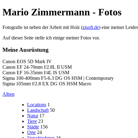
Mario Zimmermann - Fotos
Fotografie ist neben der Arbeit mit Holz (
zisoft.de
) eine meiner Leide
Auf dieser Seite stelle ich einige meiner Fotos vor.
Meine Ausrüstung
Canon EOS 5D Mark IV
Canon EF 24-70mm f/2.8L II USM
Canon EF 16-35mm f/4L IS USM
Sigma 100-400mm F5-6.3 DG OS HSM | Contemporary
Sigma 105mm f/2.8 EX DG OS HSM Macro
Alben
Locations
1
Landschaft
50
Natur
17
Tiere
23
Städte
156
Orte
24
Verschiedenes
16