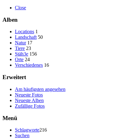
Close
Alben
Locations
1
Landschaft
50
Natur
17
Tiere
23
Stäh3e
156
Orte
24
Verschiedenes
16
Erweitert
Am häufigsten angesehen
Neueste Fotos
Neueste Alben
Zufällige Fotos
Menü
Schlagworte
216
Suchen