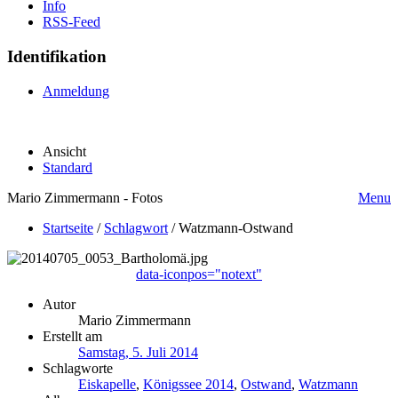
Info
RSS-Feed
Identifikation
Anmeldung
Ansicht
Standard
Mario Zimmermann - Fotos
Menu
Startseite
/
Schlagwort
/
Watzmann-Ostwand
data-iconpos="notext"
Autor
Mario Zimmermann
Erstellt am
Samstag, 5. Juli 2014
Schlagworte
Eiskapelle
,
Königssee 2014
,
Ostwand
,
Watzmann