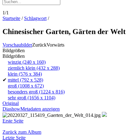
1/1
Startseite
/
Schlagwort
/
Chinesischer Garten, Gärten der Welt
Vorschaubilder
Zurück
Vorwärts
Bildgrößen
Bildgrößen
winzig
(240 x 160)
ziemlich klein
(432 x 288)
klein
(576 x 384)
✔
mittel
(792 x 528)
groß
(1008 x 672)
besonders groß
(1224 x 816)
sehr groß
(1656 x 1104)
Original
Diashow
Metadaten anzeigen
Erste Seite
Zurück zum Album
Letzte Seite