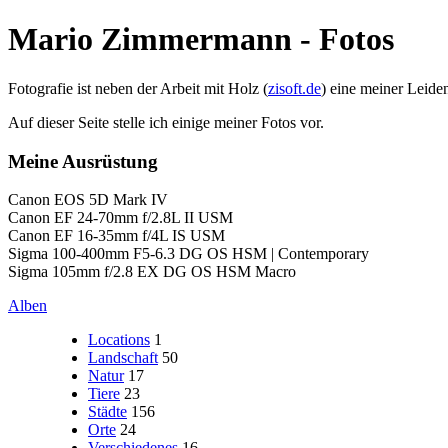
Mario Zimmermann - Fotos
Fotografie ist neben der Arbeit mit Holz (
zisoft.de
) eine meiner Leide
Auf dieser Seite stelle ich einige meiner Fotos vor.
Meine Ausrüstung
Canon EOS 5D Mark IV
Canon EF 24-70mm f/2.8L II USM
Canon EF 16-35mm f/4L IS USM
Sigma 100-400mm F5-6.3 DG OS HSM | Contemporary
Sigma 105mm f/2.8 EX DG OS HSM Macro
Alben
Locations
1
Landschaft
50
Natur
17
Tiere
23
Städte
156
Orte
24
Verschiedenes
16