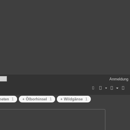
Anmeldung
meten
1
+ Ölborhinsel
1
+ Wildgänse
1