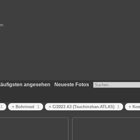
en.
äufigsten angesehen
Neueste Fotos
1
+ Bohrinsel
1
+ C/2023 A3 (Tsuchinshan-ATLAS)
1
+ Ko