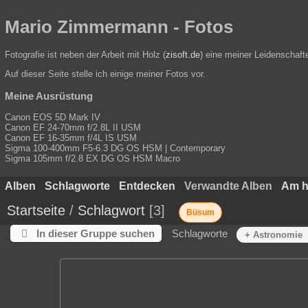
Mario Zimmermann - Fotos
Fotografie ist neben der Arbeit mit Holz (
zisoft.de
) eine meiner Leidenschaft
Auf dieser Seite stelle ich einige meiner Fotos vor.
Meine Ausrüstung
Canon EOS 5D Mark IV
Canon EF 24-70mm f/2.8L II USM
Canon EF 16-35mm f/4L IS USM
Sigma 100-400mm F5-6.3 DG OS HSM | Contemporary
Sigma 105mm f/2.8 EX DG OS HSM Macro
Alben
Schlagworte
Entdecken
Verwandte Alben
Am h
Startseite
/
Schlagwort
3
Büsum
In dieser Gruppe suchen
Schlagworte
+ Astronomie